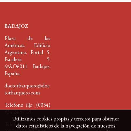
BADAJOZ
Plaza de las
Américas. Edificio
Argentina. Portal 5.
Escalera 9.
6ºA.O6011. Badajoz.
España.
doctorbarquero@doc
torbarquero.com
Telefono fijo: (0034)
924 24 97 65
Utilizamos cookies propias y terceros para obtener
Telefono móvil:
datos estadísticos de la navegación de nuestros