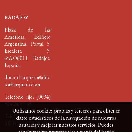
BADAJOZ
Plaza de las
Américas. Edificio
Argentina. Portal 5.
Escalera 9.
6ºA.O6011. Badajoz.
España.
doctorbarquero@doc
torbarquero.com
Telefono fijo: (0034)
924 24 97 65
Utilizamos cookies propias y terceros para obtener
Telefono móvil:
datos estadísticos de la navegación de nuestros
(0034)
656 99 28 48
usuarios y mejorar nuestros servicios. Puedes
configurar tus preferencias a través del botón